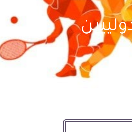
ولييين