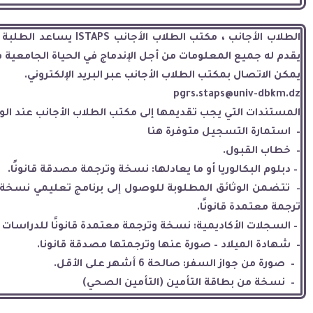
الطلاب الأجانب ، مكتب الطلاب الأجانب
ISTAPS
يساعد الطلبة ا
يقدم له جميع المعلومات من أجل الإندماج في الحياة الجامعية 
يمكن الاتصال بمكتب الطلاب الأجانب عبر البريد الإلكتروني
.
pgrs.staps@univ-dbkm.dz
المستندات التي يجب تقديمها إلى مكتب الطلاب الأجانب عند
ال
–
استمارة التسجيل متوفرة هنا
–
خطاب القبول
.
–
دبلوم البكالوريا أو ما يعادلها: نسخة وترجمة مصدقة قانونًا
.
–
تتضمن الوثائق المطلوبة للوصول إلى برنامج تعليمي نسخة من 
ترجمة معتمدة قانونًا
.
–
السجلات الأكاديمية: نسخة وترجمة معتمدة قانونًا للدراسات 
–
شهادة الميلاد – صورة عنها وترجمتها مصدقة قانونا
.
–
صورة من جواز السفر: صالحة 6 أشهر على الأقل
.
–
نسخة من بطاقة التأمين (التأمين الصحي)