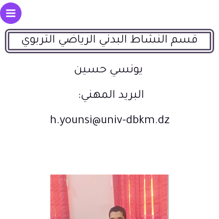
قسم النشاط البدني الرياضي التربوي
يونسي حسين
البريد المهني:
h.younsi@univ-dbkm.dz