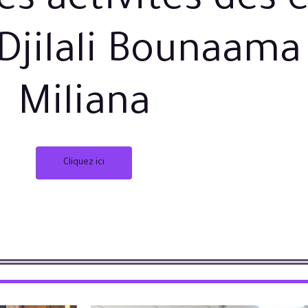
es activités des 
é Djilali Bounaam
Miliana
Cliquez ici