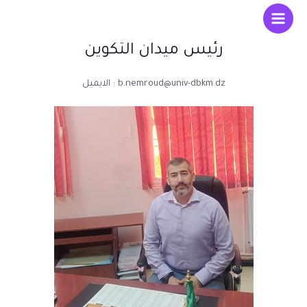
رئيس ميدان التكوين
الايميل : b.nemroud@univ-dbkm.dz