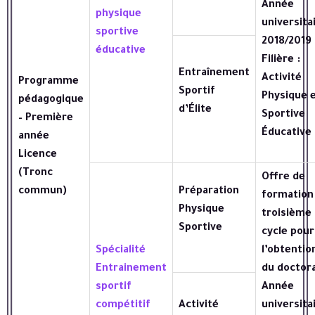
Année
physique
universita
sportive
2018/2019 
éducative
Filière :
Entraînement
Activité
Programme
Sportif
Physique 
pédagogique
d’Élite
Sportive
– Première
Éducative
année
Licence
(Tronc
Offre de
commun)
Préparation
formation
Physique
troisième
Sportive
cycle pour
Spécialité
l’obtentio
Entrainement
du doctora
sportif
Année
compétitif
Activité
universita