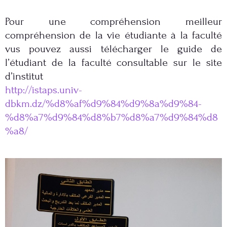
Pour une compréhension meilleur
compréhension de la vie étudiante à la faculté
vus pouvez aussi télécharger le guide de
l’étudiant de la faculté consultable sur le site
d’institut
http://istaps.univ-
dbkm.dz/%d8%af%d9%84%d9%8a%d9%84-
%d8%a7%d9%84%d8%b7%d8%a7%d9%84%d8
%a8/